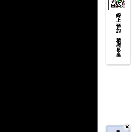
線上
預約
積極長高