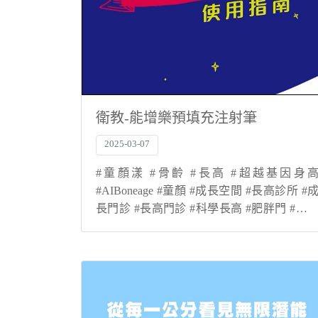
衛教-能增樂預填充注射筆
2025-03-07
#童顏漾 #骨齡 #長高 #超越基因身
#AIBoneage #童顏 #成長空間 #長高診所 #
長門診 #長高門診 #科學長高 #肥胖門 #生
激素 #抑制性早熟 #骨齡檢測 #轉骨 #登大人