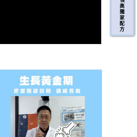
長
高
獨
家
配
方