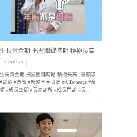
生長黃金期 把握關鍵時期 積極長高
2026-03-23
生長黃金期 把握關鍵時期 積極長高 #童顏漾
#骨齡 #長高 #超越基因身高 #AIBoneage #童
顏 #成長空間 #長高診所 #成長門診 #長高門
診 #科學長高 #肥胖門 #生長激素 #抑制性早
熟 #骨齡檢測 #轉骨 #登大人