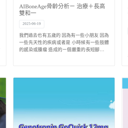
AIBoneAge骨齡分析ㄧ 治療＋長高
雙和一
2025-06-19
我們過去也有五歲的 因為有一些小朋友 因為
如
一些先天性的疾病或者是 小時候有一些肢體
實
的感染或腫瘤 造成的ㄧ個嚴重的長短腳的話
人
我們所以會在五、六歲的時候就先做第一階
要
段的延長 有扁平足的小孩 並不是說會影響到
通
就是身高正常的一個發展 不過過去我有一...