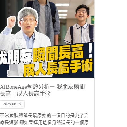
AIBoneAge骨齡分析ㄧ 我朋友瞬間
長高！成人長高手術
2025-06-19
平常做肢體延長最原始的一個目的是為了治
療長短腳 那如果運用這個骨骼延長的一個原