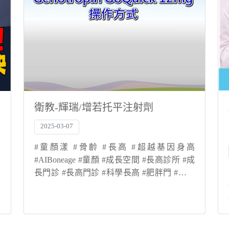
衛教-輝瑞/增若托平注射劑
2025-03-07
#童顏漾 #骨齡 #長高 #超越基因身高
有
#AIBoneage #童顏 #成長空間 #長高診所 #成
女
長門診 #長高門診 #科學長高 #肥胖門 #生長
能
激素 #抑制性早熟 #骨齡檢測 #轉骨 #登大人
賀
官