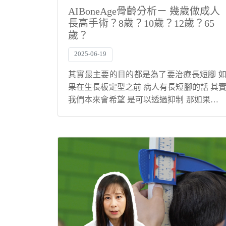
AIBoneAge骨齡分析ㄧ 幾歲做成人
長高手術？8歲？10歲？12歲？65
歲？
2025-06-19
其實最主要的目的都是為了要治療長短腳 
果在生長板定型之前 病人有長短腳的話 其
我們本來會希望 是可以透過抑制 那如果病
因為個子還不是很高 或者是說 他選擇不想
前面做生長板抑制 來矯正長短腳的話 我們
常就是會等到 他整個骨骼生長板閉...