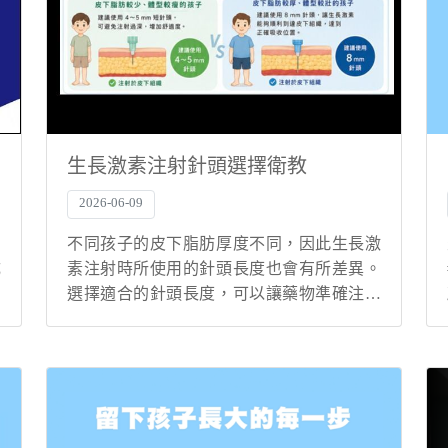
生長激素注射針頭選擇衛教
2026-06-09
高
不同孩子的皮下脂肪厚度不同，因此生長激
成
素注射時所使用的針頭長度也會有所差異。
長
選擇適合的針頭長度，可以讓藥物準確注射
至皮下組織，達到理想的吸收效果。 常見針
頭規格 顏色 規格 適用情況 綠色 0.23 × 4 mm
皮下脂肪較少、體型較瘦的孩...