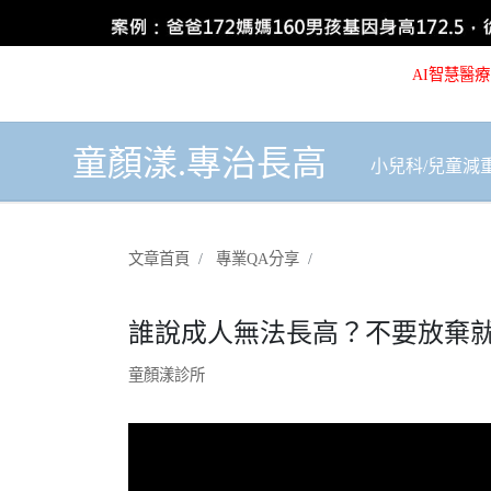
AI智慧醫療
童顏漾.專治長高
小兒科/兒童減
文章首頁
專業QA分享
誰說成人無法長高？不要放棄
童顏漾診所