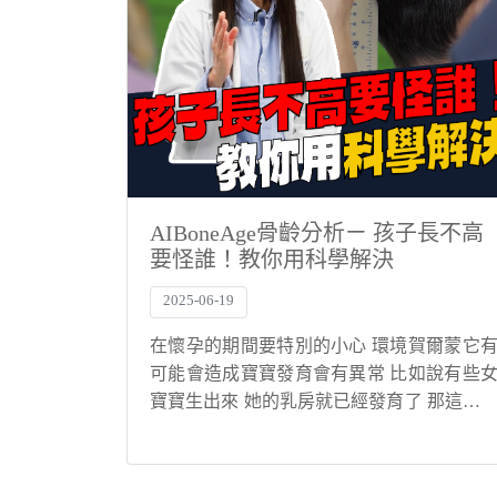
AIBoneAge骨齡分析ㄧ 孩子長不高
要怪誰！教你用科學解決
2025-06-19
在懷孕的期間要特別的小心 環境賀爾蒙它
可能會造成寶寶發育會有異常 比如說有些
寶寶生出來 她的乳房就已經發育了 那這可
是媽媽在懷孕的時候 就有接觸到一些環境
爾蒙 或是說男寶寶生出來的時候 他的性器
怎麼已經也有明顯的狀況 那這個都是環...