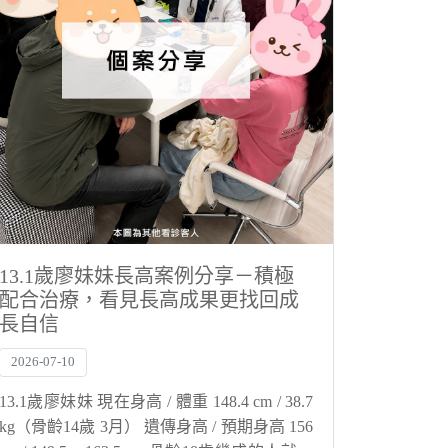
13.1歲廖妹妹長高案例分享－積極
配合治療，看見長高成果更找回成
長自信
2026-07-10
13.1歲廖妹妹 現在身高 / 體重 148.4 cm / 38.7
kg（骨齡14歲 3月） 遺傳身高 / 預期身高 156