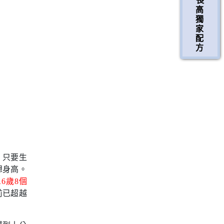
長
高
獨
家
配
方
，只要生
想身高。
16歲8個
前已超越