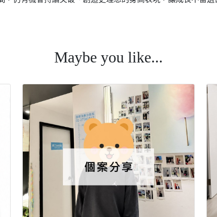
eage #童顏 #成長空間 #長高診所 #成長門診 #長高門診 #科學長高
Maybe you like...