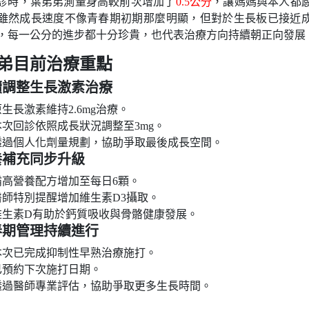
診時，葉弟弟測量身高較前次增加了
0.5公分
，讓媽媽與本人都
雖然成長速度不像青春期初期那麼明顯，但對於生長板已接近
，每一公分的進步都十分珍貴，也代表治療方向持續朝正向發展
弟目前治療重點
續調整生長激素治療
生長激素維持2.6mg治療。
本次回診依照成長狀況調整至3mg。
透過個人化劑量規劃，協助爭取最後成長空間。
養補充同步升級
霸高營養配方增加至每日6顆。
醫師特別提醒增加維生素D3攝取。
維生素D有助於鈣質吸收與骨骼健康發展。
春期管理持續進行
本次已完成抑制性早熟治療施打。
已預約下次施打日期。
透過醫師專業評估，協助爭取更多生長時間。