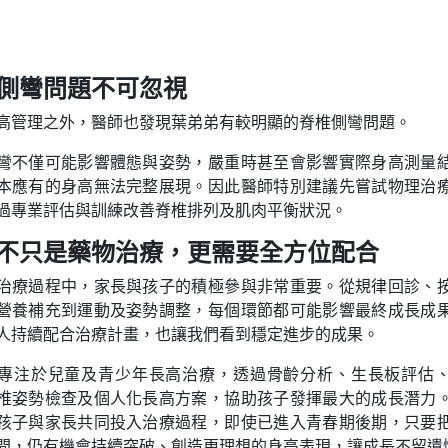
側彎問題不可忽視
高管理之外，醫師也發現葉弟弟有較明顯的脊椎側彎問題。
彎不僅可能影響體態與姿勢，嚴重時甚至會影響實際身高測量
本應有的身高無法完整展現。因此醫師特別建議先嘗試物理治
過專業評估與訓練改善脊椎排列及肌肉平衡狀況。
不只是藥物治療，更需要全方位配合
治療過程中，家長與孩子的積極參與非常重要。從規律回診、
營養補充到運動及姿勢調整，每個環節都可能影響最終成長成
人持續配合治療計畫，也讓我們看到穩定進步的成果。
專注於兒童及青少年長高治療，透過骨齡分析、生長板評估
椎姿勢檢查及個人化長高方案，協助孩子發揮最大的成長潛力
孩子與家長共同投入治療過程，即使已進入青春期後期，只要
間，仍有機會持續突破、創造更理想的身高表現，讓成長不留遺