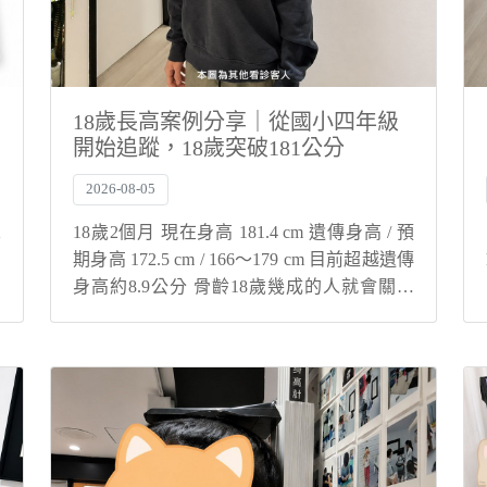
18歲長高案例分享｜從國小四年級
開始追蹤，18歲突破181公分
2026-08-05
2
18歲2個月 現在身高 181.4 cm 遺傳身高 / 預
高
期身高 172.5 cm / 166～179 cm 目前超越遺傳
關
身高約8.9公分 骨齡18歲幾成的人就會關閉
破
大樹療程幫您與孩子解決身高煩惱！ 從國小
故
四年級開始接受長期追蹤！ 個案自...