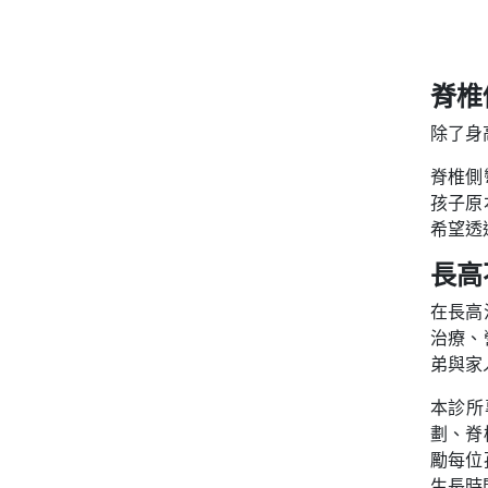
脊椎
除了身
脊椎側
孩子原
希望透
長高
在長高
治療、
弟與家
本診所
劃、脊
勵每位
生長時