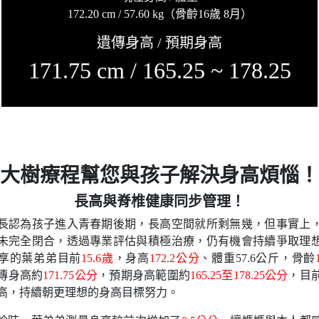
172.20 cm / 57.60 kg（骨齡16歲 8月）
遺傳身高 / 預期身高
171.75 cm / 165.25 ~ 178.25
大樹療程幫您與孩子解決身高煩惱！
長高與脊椎健康同步管理！
長認為孩子進入青春期後期，長高空間就所剩無幾，但事實上
未完全閉合，透過專業評估與積極治療，仍有機會持續爭取理
享的葉弟弟目前
15.6歲
，身高
172.2公分
、體重57.6公斤，骨齡
傳身高約
171.75公分
，預期身高範圍約
165.25至178.25公分
，目
高，持續朝更理想的身高目標努力。