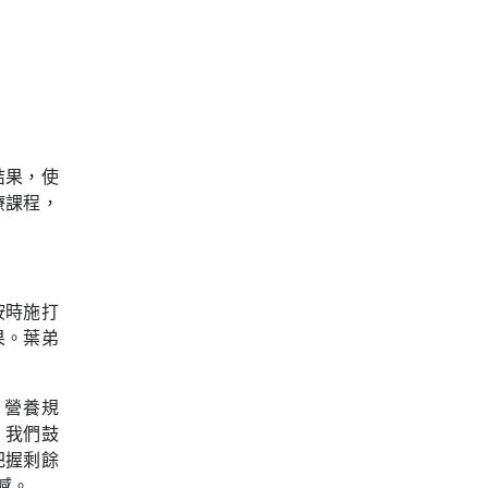
結果，使
療課程，
按時施打
果。葉弟
、營養規
。我們鼓
把握剩餘
憾。