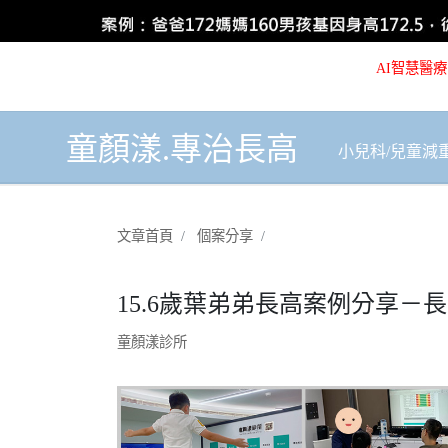
AI智慧醫療
童顏漾.專治長高
小兒科/兒童減
文章首頁
個案分享
15.6歲葉弟弟長高案例分享
童顏漾診所