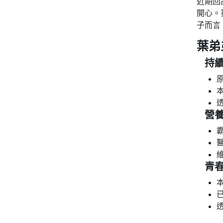
近期回
開心。
子而言
葉弟
持
原
營
青