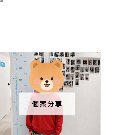
 #肥胖門 #生長激素 #抑制性早熟 #骨齡檢測 #轉骨