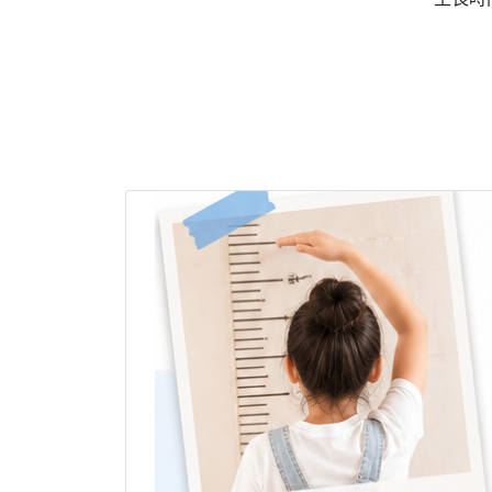
#童顏漾 #骨齡 #長高 #超越基因身高 #AIBon
#登大人