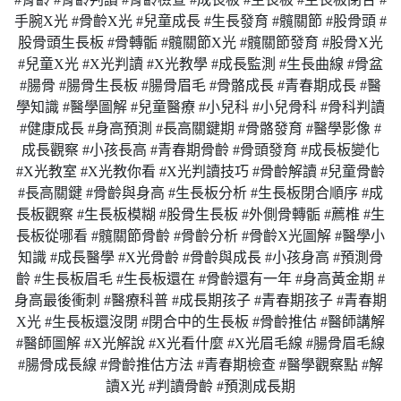
手腕X光 #骨齡X光 #兒童成長 #生長發育 #髖關節 #股骨頭 #
股骨頭生長板 #骨轉骺 #髖關節X光 #髖關節發育 #股骨X光
#兒童X光 #X光判讀 #X光教學 #成長監測 #生長曲線 #骨盆
#腸骨 #腸骨生長板 #腸骨眉毛 #骨骼成長 #青春期成長 #醫
學知識 #醫學圖解 #兒童醫療 #小兒科 #小兒骨科 #骨科判讀
#健康成長 #身高預測 #長高關鍵期 #骨骼發育 #醫學影像 #
成長觀察 #小孩長高 #青春期骨齡 #骨頭發育 #成長板變化
#X光教室 #X光教你看 #X光判讀技巧 #骨齡解讀 #兒童骨齡
#長高關鍵 #骨齡與身高 #生長板分析 #生長板閉合順序 #成
長板觀察 #生長板模糊 #股骨生長板 #外側骨轉骺 #薦椎 #生
長板從哪看 #髖關節骨齡 #骨齡分析 #骨齡X光圖解 #醫學小
知識 #成長醫學 #X光骨齡 #骨齡與成長 #小孩身高 #預測骨
齡 #生長板眉毛 #生長板還在 #骨齡還有一年 #身高黃金期 #
身高最後衝刺 #醫療科普 #成長期孩子 #青春期孩子 #青春期
X光 #生長板還沒閉 #閉合中的生長板 #骨齡推估 #醫師講解
#醫師圖解 #X光解說 #X光看什麼 #X光眉毛線 #腸骨眉毛線
#腸骨成長線 #骨齡推估方法 #青春期檢查 #醫學觀察點 #解
讀X光 #判讀骨齡 #預測成長期