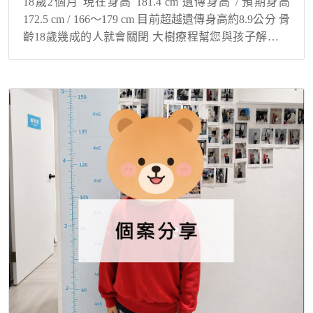
18歲2個月 現在身高 181.4 cm 遺傳身高 / 預期身高
172.5 cm / 166～179 cm 目前超越遺傳身高約8.9公分 骨
齡18歲幾成的人就會關閉 大樹療程幫您與孩子解決身
高煩惱！ 從國小四年級開始接受長期追蹤！ 個案自...