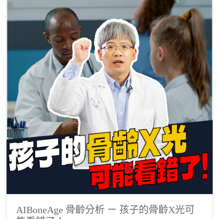
AIBoneAge 骨齡分析 ㄧ 孩子的骨齡X光可