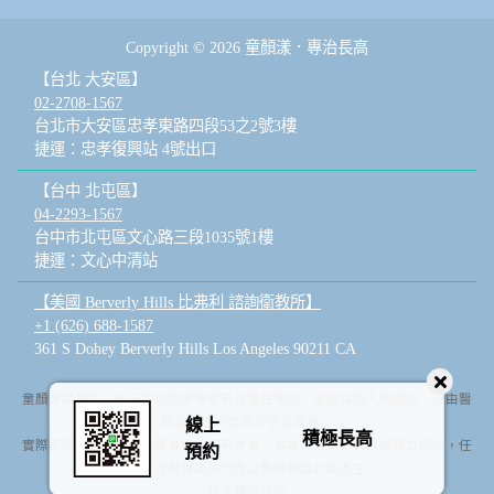
Copyright © 2026 童顏漾．專治長高
【台北 大安區】
02-2708-1567
台北市大安區忠孝東路四段53之2號3樓
捷運：忠孝復興站 4號出口
【台中 北屯區】
04-2293-1567
台中市北屯區文心路三段1035號1樓
捷運：文心中清站
【美國 Berverly Hills 比弗利 諮詢衛教所】
+1 (626) 688-1587
361 S Dohey Berverly Hills Los Angeles 90211 CA
童顏漾提醒您，任何手術和療程都有其潛在風險，並非每個人都適合，須由醫
師與您進行實際評估與溝通。
線上
積極長高
實際療程效果依據個人體質條件而有差異，本資訊無法替代醫師親自問診，任
預約
何療程效果與風險均應以醫師親自診斷為主。
禁止轉錄聲明