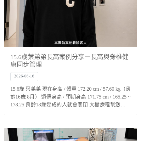
15.6歲葉弟弟長高案例分享－長高與脊椎健
康同步管理
2026-06-16
15.6歲 葉弟弟 現在身高 / 體重 172.20 cm / 57.60 kg（骨
齡16歲 8月） 遺傳身高 / 預期身高 171.75 cm / 165.25 ~
178.25 骨齡18歲幾成的人就會關閉 大樹療程幫您與孩
子解決身高煩惱...