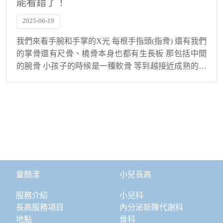
能看錯了！
2025-06-19
我們來看手腕和手掌的X光 每根手指頭(指骨) 還有我們
的掌骨還有尺骨、橈骨本身也都有生長板 那包括中間
的腕骨 小孩子的時候是一種軟骨 等到越接近成熟的時
候它變成骨化就會越來越像大人腕骨的一個形態 在不
同的年紀 每個指骨、腕骨它生長板閉合的時...
童顏漾
小兒長高
服務介紹
小兒科
長高服務項目
內分泌新陳代謝科
地點
骨科