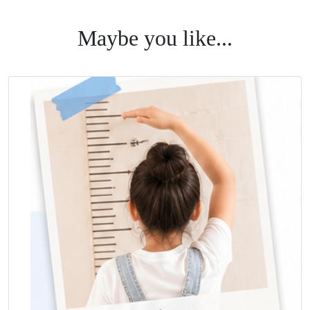
#童顏漾 #骨齡 #長高 #超越基因身高 #AIBoneage #童顏 #成
Maybe you like...
長空間 #長高診所 #成長門診 #長高門診 #科學長高 #肥胖門
#生長激素 #抑制性早熟 #骨齡檢測 #轉骨 #登大人