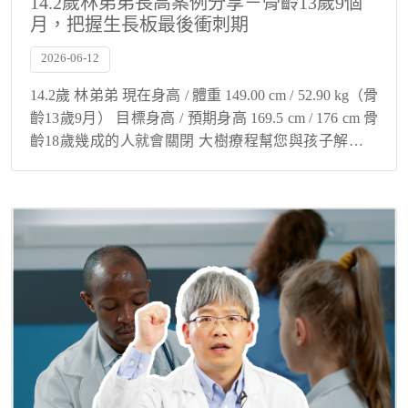
14.2歲林弟弟長高案例分享－骨齡13歲9個
月，把握生長板最後衝刺期
2026-06-12
14.2歲 林弟弟 現在身高 / 體重 149.00 cm / 52.90 kg（骨
齡13歲9月） 目標身高 / 預期身高 169.5 cm / 176 cm 骨
齡18歲幾成的人就會關閉 大樹療程幫您與孩子解決身
高煩惱！ 骨齡超前不代表沒機...