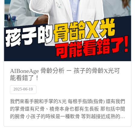
AIBoneAge 骨齡分析 ㄧ 孩子的骨齡X光可
能看錯了！
2025-06-19
我們來看手腕和手掌的X光 每根手指頭(指骨) 還有我們
的掌骨還有尺骨、橈骨本身也都有生長板 那包括中間
的腕骨 小孩子的時候是一種軟骨 等到越接近成熟的時
候它變成骨化就會越來越像大人腕骨的一個形態 在不
同的年紀 每個指骨、腕骨它生長板閉合的時...