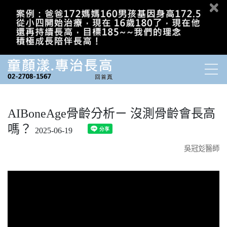
AIBoneAge骨齡分析ㄧ 沒測骨齡會長高
嗎？
2025-06-19
吳冠彣醫師