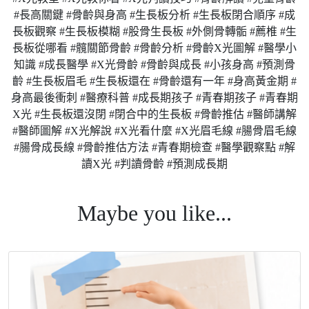
#長高關鍵 #骨齡與身高 #生長板分析 #生長板閉合順序 #成
長板觀察 #生長板模糊 #股骨生長板 #外側骨轉骺 #薦椎 #生
長板從哪看 #髖關節骨齡 #骨齡分析 #骨齡X光圖解 #醫學小
知識 #成長醫學 #X光骨齡 #骨齡與成長 #小孩身高 #預測骨
齡 #生長板眉毛 #生長板還在 #骨齡還有一年 #身高黃金期 #
身高最後衝刺 #醫療科普 #成長期孩子 #青春期孩子 #青春期
X光 #生長板還沒閉 #閉合中的生長板 #骨齡推估 #醫師講解
#醫師圖解 #X光解說 #X光看什麼 #X光眉毛線 #腸骨眉毛線
#腸骨成長線 #骨齡推估方法 #青春期檢查 #醫學觀察點 #解
讀X光 #判讀骨齡 #預測成長期
#童顏漾 #骨齡 #長高 #超越基因身高 #AIBoneage #童顏 #成
Maybe you like...
長空間 #長高診所 #成長門診 #長高門診 #科學長高 #肥胖門
#生長激素 #抑制性早熟 #骨齡檢測 #轉骨 #登大人