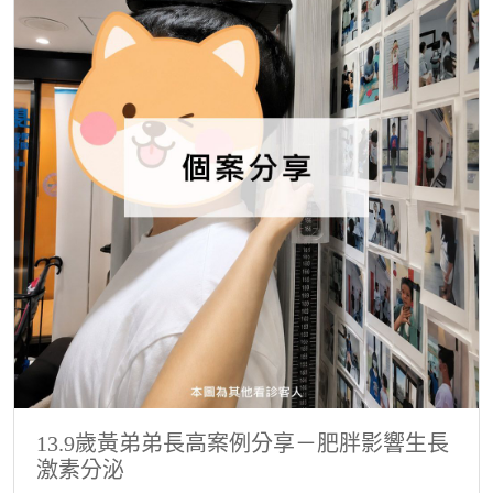
13.9歲黃弟弟長高案例分享－肥胖影響生長
激素分泌