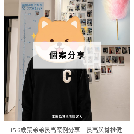
15.6歲葉弟弟長高案例分享－長高與脊椎健