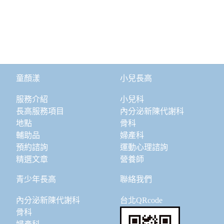
童顏漾
小兒長高
服務介紹
小兒科
長高服務項目
內分泌新陳代謝科
地點
骨科
輔助品
婦產科
預約諮詢
運動心理諮詢
精選文章
營養師
青少年長高
聯絡我們
內分泌新陳代謝科
台北QRcode
骨科