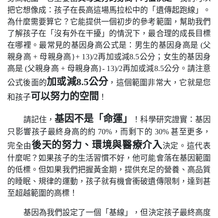
把它想像成：孩子在長高這場馬拉松中的「遺傳起跑線」。
為什麼需要算它？它能提供一個初步的參考範圍，幫助我們
了解孩子在「沒有外在干擾」的情況下，最合理的成長目標
在哪裡。最常見的基因身高公式是：男生的基因身高是 (父
親身高 + 母親身高}+ 13)/2再加或減8.5公分；女生的基因身
高是 (父親身高 + 母親身高}- 13)/2再加或減8.5公分。請注意
加或減8.5公分
公式後面的
，這個範圍非常大，它就是您
可以努力的空間
和孩子
！
基因不是「命運」
請記住，
！科學研究證實：基因
只影響孩子最終身高的約 70%，而剩下的 30% 甚至更多，
後天的努力
、環境與醫療介入
完全由
決定。這代表
什麼呢？如果孩子的生活習慣不好，他可能會落在基因範圍
的低標。但如果我們把握黃金期，提供充足的營養、高品質
的睡眠、規律的運動，孩子就有機會衝破遺傳限制，達到甚
至超越範圍的高標！
基因為我們設定了一個「基線」，但決定孩子最終高度