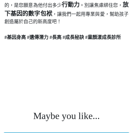
行動力
放
的，是您願意為他付出多少
。別讓焦慮綁住您，
下基因的數字包袱
，讓我們一起用專業與愛，幫助孩子
創造屬於自己的新高度吧！
#基因身高 #遺傳潛力 #長高 #成長秘訣 #童顏漾成長診所
#童顏漾 #骨齡 #長高 #超越基因身高 #AIBoneage #童顏 #成
Maybe you like...
長空間 #長高診所 #成長門診 #長高門診 #科學長高 #肥胖門
#生長激素 #抑制性早熟 #骨齡檢測 #轉骨 #登大人