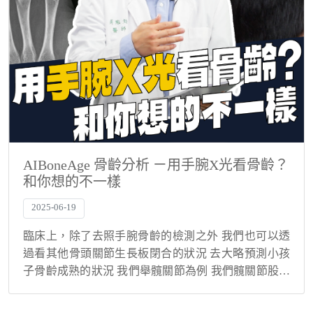
AIBoneAge 骨齡分析 ㄧ用手腕X光看骨齡？
和你想的不一樣
2025-06-19
臨床上，除了去照手腕骨齡的檢測之外 我們也可以透
過看其他骨頭關節生長板閉合的狀況 去大略預測小孩
子骨齡成熟的狀況 我們舉髖關節為例 我們髖關節股骨
頭其實有兩個生長板 其實生長板在X光上看起來就會
像是一條線一樣 一個是在股骨頭本身 另外一個是...