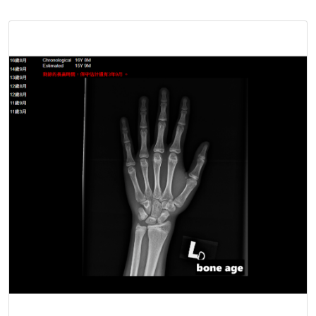
話 寶寶他可能就會生長遲緩 甚至比較小隻 ...