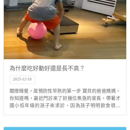
為什麼吃好動好還是長不高？
2025-12-18
關燈睡覺，是預防性早熟的第一步 寶貝的爸爸媽媽，
你知道嗎，最近門診來了好幾位焦急的家長，帶著才
國小低年級的孩子來求診，因為孩子明明飲食很健
康、也沒亂吃補品，卻突然出現胸部發育、變聲等
「性早熟」的徵兆。經過詳細的生活作息問診，我發
現了一個共同...