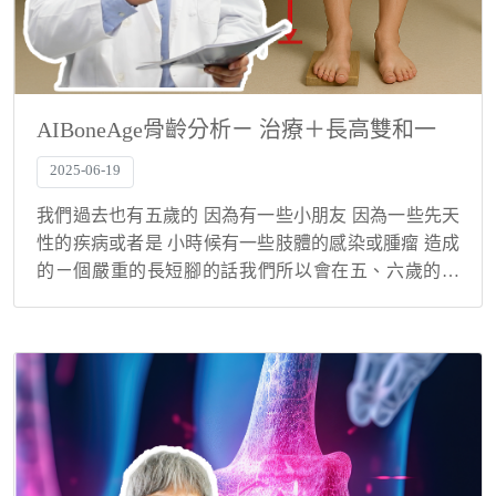
AIBoneAge骨齡分析ㄧ 治療＋長高雙和一
2025-06-19
我們過去也有五歲的 因為有一些小朋友 因為一些先天
性的疾病或者是 小時候有一些肢體的感染或腫瘤 造成
的ㄧ個嚴重的長短腳的話我們所以會在五、六歲的時
候就先做第一階段的延長 有扁平足的小孩 並不是說會
影響到就是身高正常的一個發展 不過過去我有一...