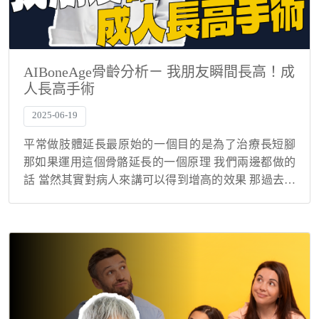
AIBoneAge骨齡分析ㄧ 我朋友瞬間長高！成
人長高手術
2025-06-19
平常做肢體延長最原始的一個目的是為了治療長短腳
那如果運用這個骨骼延長的一個原理 我們兩邊都做的
話 當然其實對病人來講可以得到增高的效果 那過去一
直都把增高手術當成是 比較類似一種美容的手術 原則
上醫療端是不會特別鼓勵去做類似的手術 因為治...