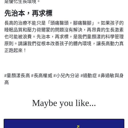
是優化生長環境。
先治本，再求標
長高的治療不能只是「頭痛醫頭，腳痛醫腳」。如果孩子的
睡眠品質和壓力荷爾蒙的問題沒有解決，再昂貴的生長激素
也可能被浪費。先治本，再求標，是我們童顏漾的科學管理
原則。請讓我們從根本改善孩子的體內環境，讓長高動力真
正跑起來！
#童顏漾長高 #長高權威 #小兒內分泌 #過動症 #鼻過敏與身
高
#童顏漾 #骨齡 #長高 #超越基因身高 #AIBoneage #童顏 #成
Maybe you like...
長空間 #長高診所 #成長門診 #長高門診 #科學長高 #肥胖門
#生長激素 #抑制性早熟 #骨齡檢測 #轉骨 #登大人