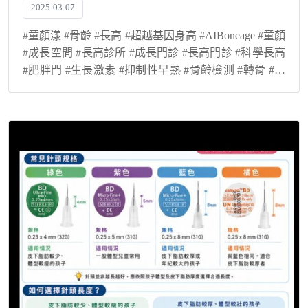
2025-03-07
#童顏漾 #骨齡 #長高 #超越基因身高 #AIBoneage #童顏
#成長空間 #長高診所 #成長門診 #長高門診 #科學長高
#肥胖門 #生長激素 #抑制性早熟 #骨齡檢測 #轉骨 #登
大人