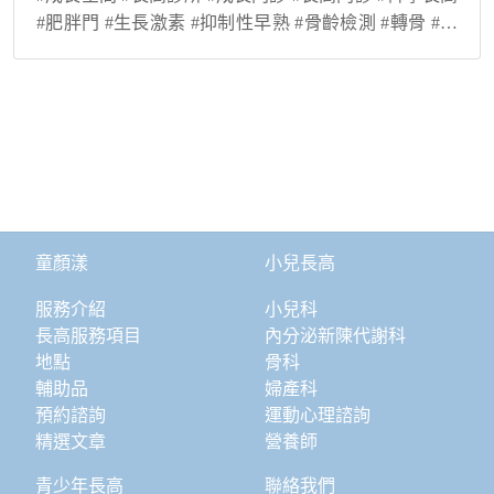
#肥胖門 #生長激素 #抑制性早熟 #骨齡檢測 #轉骨 #登
大人
童顏漾
小兒長高
服務介紹
小兒科
長高服務項目
內分泌新陳代謝科
地點
骨科
輔助品
婦產科
預約諮詢
運動心理諮詢
精選文章
營養師
青少年長高
聯絡我們