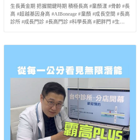
生長黃金期 把握關鍵時期 積極長高 #童顏漾 #骨齡 #長
高 #超越基因身高 #AIBoneage #童顏 #成長空間 #長高
診所 #成長門診 #長高門診 #科學長高 #肥胖門 #生長激
素 #抑制性早熟 #骨齡檢測 #轉骨 #登大人