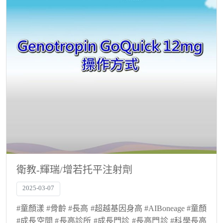
衛教-輝瑞/增若托平注射劑
2025-03-07
#童顏漾 #骨齡 #長高 #超越基因身高 #AIBoneage #童顏
#成長空間 #長高診所 #成長門診 #長高門診 #科學長高