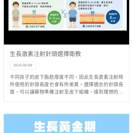
生長激素注射針頭選擇衛教
2026-06-09
不同孩子的皮下脂肪厚度不同，因此生長激素注射時
所使用的針頭長度也會有所差異。選擇適合的針頭長
度，可以讓藥物準確注射至皮下組織，達到理想的吸
收效果。 常見針頭規格 顏色 規格 適用情況 綠色 0.23
× 4 mm 皮下脂肪較少、體型較瘦的孩...