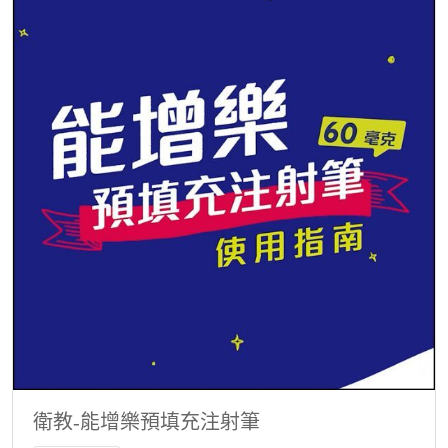
衛教-能增樂預填充注射筆