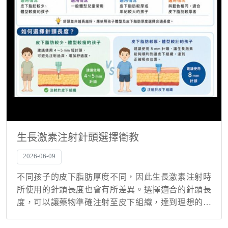
生長激素注射針頭選擇衛教
2026-06-09
不同孩子的皮下脂肪厚度不同，因此生長激素注射時
所使用的針頭長度也會有所差異。選擇適合的針頭長
度，可以讓藥物準確注射至皮下組織，達到理想的吸
收效果。 常見針頭規格 顏色 規格 適用情況 綠色 0.23
× 4 mm 皮下脂肪較少、體型較瘦的孩...