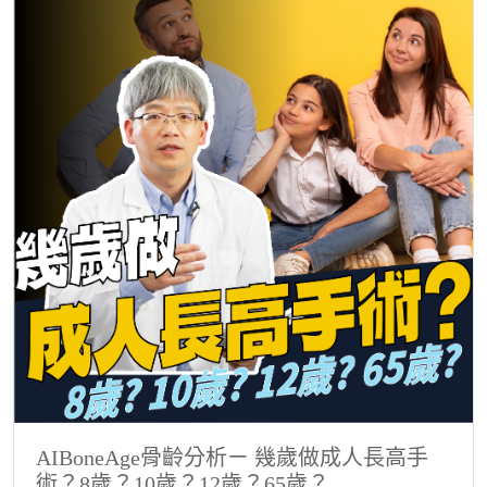
AIBoneAge骨齡分析ㄧ 幾歲做成人長高手
術？8歲？10歲？12歲？65歲？