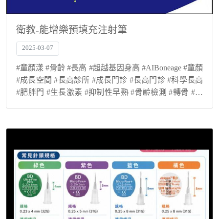
衛教-能增樂預填充注射筆
2025-03-07
#童顏漾 #骨齡 #長高 #超越基因身高 #AIBoneage #童顏
#成長空間 #長高診所 #成長門診 #長高門診 #科學長高
#肥胖門 #生長激素 #抑制性早熟 #骨齡檢測 #轉骨 #登
大人