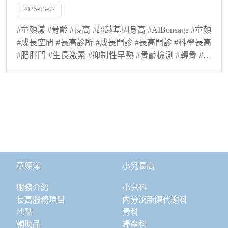
2025-03-07
#童顏漾 #骨齡 #長高 #超越基因身高 #AIBoneage #童顏
#成長空間 #長高診所 #成長門診 #長高門診 #科學長高
#肥胖門 #生長激素 #抑制性早熟 #骨齡檢測 #轉骨 #登
大人
童顏漾
小兒長高
服務介紹
小兒科
長高服務項目
內分泌新陳代謝科
地點
骨科
輔助品
婦產科