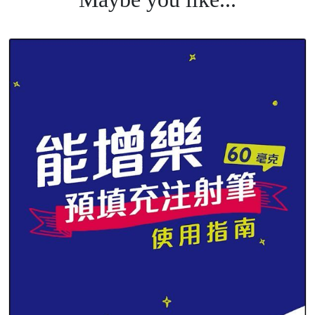
#生長激素 #抑制性早熟 #骨齡檢測 #轉骨 #登大人