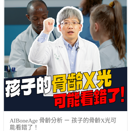
AIBoneAge 骨齡分析 ㄧ 孩子的骨齡X光可
能看錯了！