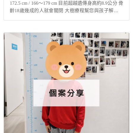
172.5 cm / 166～179 cm 目前超越遺傳身高約8.9公分 骨
齡18歲幾成的人就會關閉 大樹療程幫您與孩子解決身
高煩惱！ 從國小四年級開始接受長期追蹤！ 個案自...