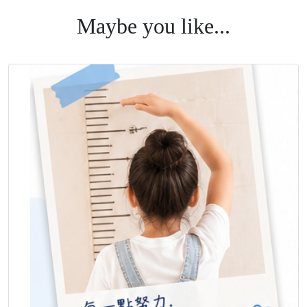
#童顏漾 #骨齡 #長高 #超越基因身高 #AIBoneage #童顏 #成
Maybe you like...
長空間 #長高診所 #成長門診 #長高門診 #科學長高 #肥胖門
#生長激素 #抑制性早熟 #骨齡檢測 #轉骨 #登大人