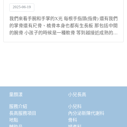
2025-06-19
我們來看手腕和手掌的X光 每根手指頭(指骨) 還有我們
的掌骨還有尺骨、橈骨本身也都有生長板 那包括中間
的腕骨 小孩子的時候是一種軟骨 等到越接近成熟的時
候它變成骨化就會越來越像大人腕骨的一個形態 在不
同的年紀 每個指骨、腕骨它生長板閉合的時...
童顏漾
小兒長高
服務介紹
小兒科
長高服務項目
內分泌新陳代謝科
地點
骨科
輔助品
婦產科