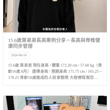
15.6歲葉弟弟長高案例分享－長高與脊椎健
康同步管理
2026-06-16
15.6歲 葉弟弟 現在身高 / 體重 172.20 cm / 57.60 kg（骨
齡16歲 8月） 遺傳身高 / 預期身高 171.75 cm / 165.25 ~
178.25 骨齡18歲幾成的人就會關閉 大樹療程幫您與孩
子解決身高煩惱...