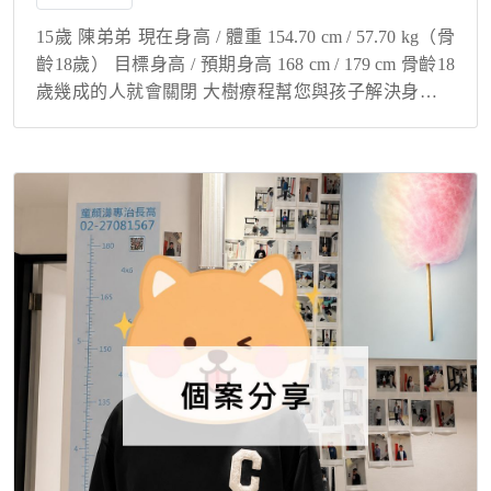
15歲 陳弟弟 現在身高 / 體重 154.70 cm / 57.70 kg（骨
齡18歲） 目標身高 / 預期身高 168 cm / 179 cm 骨齡18
歲幾成的人就會關閉 大樹療程幫您與孩子解決身高煩
惱！ 骨齡超前不代表沒機會長高！ 在...