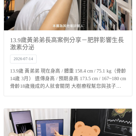
13.9歲黃弟弟長高案例分享－肥胖影響生長
激素分泌
2026-07-14
13.9歲 黃弟弟 現在身高 / 體重 158.4 cm / 75.1 kg（骨齡
14歲 3月） 遺傳身高 / 預期身高 173.5 cm / 167~180 cm
骨齡18歲幾成的人就會關閉 大樹療程幫您與孩子解決
身高煩惱！ 肥胖影響生長...